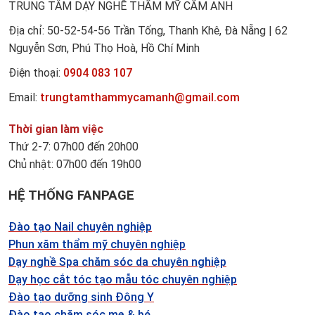
TRUNG TÂM DẠY NGHỀ THẨM MỸ CẨM ANH
Địa chỉ: 50-52-54-56 Trần Tống, Thanh Khê, Đà Nẵng | 62
Nguyễn Sơn, Phú Thọ Hoà, Hồ Chí Minh
Điện thoại:
0904 083 107
Email:
trungtamthammycamanh@gmail.com
Thời gian làm việc
Thứ 2-7: 07h00 đến 20h00
Chủ nhật: 07h00 đến 19h00
HỆ THỐNG FANPAGE
Đào tạo Nail chuyên nghiệp
Phun xăm thẩm mỹ chuyên nghiệp
Dạy nghề Spa chăm sóc da chuyên nghiệp
Dạy học cắt tóc tạo mẫu tóc chuyên nghiệp
Đào tạo dưỡng sinh Đông Y
Đào tạo chăm sóc mẹ & bé