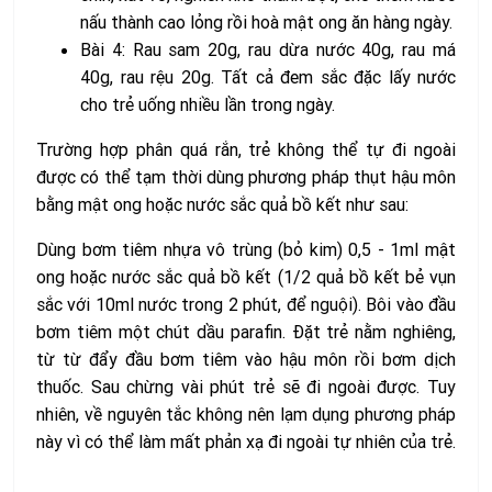
nấu thành cao lỏng rồi hoà mật ong ăn hàng ngày.
Bài 4: Rau sam 20g, rau dừa nước 40g, rau má
40g, rau rệu 20g. Tất cả đem sắc đặc lấy nước
cho trẻ uống nhiều lần trong ngày.
Trường hợp phân quá rắn, trẻ không thể tự đi ngoài
được có thể tạm thời dùng phương pháp thụt hậu môn
bằng mật ong hoặc nước sắc quả bồ kết như sau:
Dùng bơm tiêm nhựa vô trùng (bỏ kim) 0,5 - 1ml mật
ong hoặc nước sắc quả bồ kết (1/2 quả bồ kết bẻ vụn
sắc với 10ml nước trong 2 phút, để nguội). Bôi vào đầu
bơm tiêm một chút dầu parafin. Đặt trẻ nằm nghiêng,
từ từ đẩy đầu bơm tiêm vào hậu môn rồi bơm dịch
thuốc. Sau chừng vài phút trẻ sẽ đi ngoài được. Tuy
nhiên, về nguyên tắc không nên lạm dụng phương pháp
này vì có thể làm mất phản xạ đi ngoài tự nhiên của trẻ.