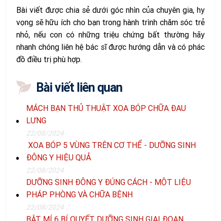
Bài viết được chia sẻ dưới góc nhìn của chuyên gia, hy
vọng sẽ hữu ích cho bạn trong hành trình chăm sóc trẻ
nhỏ, nếu con có những triệu chứng bất thường hãy
nhanh chóng liên hệ bác sĩ được hướng dẫn và có phác
đồ điều trị phù hợp.
Bài viết liên quan
MÁCH BẠN THỦ THUẬT XOA BÓP CHỮA ĐAU
LƯNG
22/08/2024
XOA BÓP 5 VÙNG TRÊN CƠ THỂ - DƯỠNG SINH
ĐÔNG Y HIỆU QUẢ
22/08/2024
DƯỠNG SINH ĐÔNG Y ĐÚNG CÁCH - MỘT LIỆU
PHÁP PHÒNG VÀ CHỮA BỆNH
22/08/2024
BẬT MÍ 6 BÍ QUYẾT DƯỠNG SINH GIAI ĐOẠN