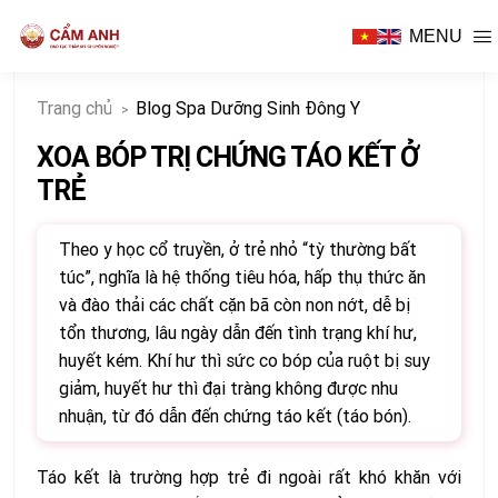
MENU
Trang chủ
Blog Spa Dưỡng Sinh Đông Y
XOA BÓP TRỊ CHỨNG TÁO KẾT Ở
TRẺ
Theo y học cổ truyền, ở trẻ nhỏ “tỳ thường bất
túc”, nghĩa là hệ thống tiêu hóa, hấp thụ thức ăn
và đào thải các chất cặn bã còn non nớt, dễ bị
tổn thương, lâu ngày dẫn đến tình trạng khí hư,
huyết kém. Khí hư thì sức co bóp của ruột bị suy
giảm, huyết hư thì đại tràng không được nhu
I
nhuận, từ đó dẫn đến chứng táo kết (táo bón).
Táo kết là trường hợp trẻ đi ngoài rất khó khăn với