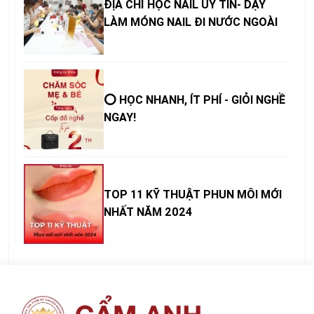
ĐỊA CHỈ HỌC NAIL UY TÍN- DẠY
LÀM MÓNG NAIL ĐI NƯỚC NGOÀI
⭕ HỌC NHANH, ÍT PHÍ - GIỎI NGHỀ
NGAY!
TOP 11 KỸ THUẬT PHUN MÔI MỚI
NHẤT NĂM 2024