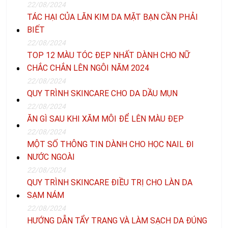
22/08/2024
TÁC HẠI CỦA LĂN KIM DA MẶT BẠN CẦN PHẢI
BIẾT
22/08/2024
TOP 12 MÀU TÓC ĐẸP NHẤT DÀNH CHO NỮ
CHẮC CHẮN LÊN NGÔI NĂM 2024
22/08/2024
QUY TRÌNH SKINCARE CHO DA DẦU MỤN
22/08/2024
ĂN GÌ SAU KHI XĂM MÔI ĐỂ LÊN MÀU ĐẸP
22/08/2024
MỘT SỐ THÔNG TIN DÀNH CHO HỌC NAIL ĐI
NƯỚC NGOÀI
22/08/2024
QUY TRÌNH SKINCARE ĐIỀU TRỊ CHO LÀN DA
SẠM NÁM
22/08/2024
HƯỚNG DẪN TẨY TRANG VÀ LÀM SẠCH DA ĐÚNG