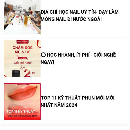
ĐỊA CHỈ HỌC NAIL UY TÍN- DẠY LÀM
MÓNG NAIL ĐI NƯỚC NGOÀI
⭕ HỌC NHANH, ÍT PHÍ - GIỎI NGHỀ
NGAY!
TOP 11 KỸ THUẬT PHUN MÔI MỚI
NHẤT NĂM 2024