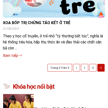
XOA BÓP TRỊ CHỨNG TÁO KẾT Ở TRẺ
22/08/2024
Theo y học cổ truyền, ở trẻ nhỏ “tỳ thường bất túc”, nghĩa là
hệ thống tiêu hóa, hấp thụ thức ăn và đào thải các chất cặn
bã còn ...
Xem tiếp
Trang
3
Trên
3
«
1
2
3
Khóa học nổi bật