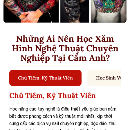
Những Ai Nên Học Xăm
Hình Nghệ Thuật Chuyên
Nghiệp Tại Cẩm Anh?
Chủ Tiệm, Kỹ Thuật Viên
Học Sinh Vừa T
Chủ Tiệm, Kỹ Thuật Viên
Học nâng cao tay nghề là điều thiết yếu giúp bạn nắm
H
bắt được phong cách và kỹ thuật mới nhất, kịp thời
c
cung cấp các dịch vụ nail chuyên nghiệp, độc đáo, thu
t